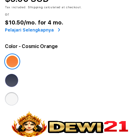
Tax included.
Shipping
calculated at checkout.
or
$10.50
/mo. for 4 mo.
Pelajari Selengkapnya
Color
- Cosmic Orange