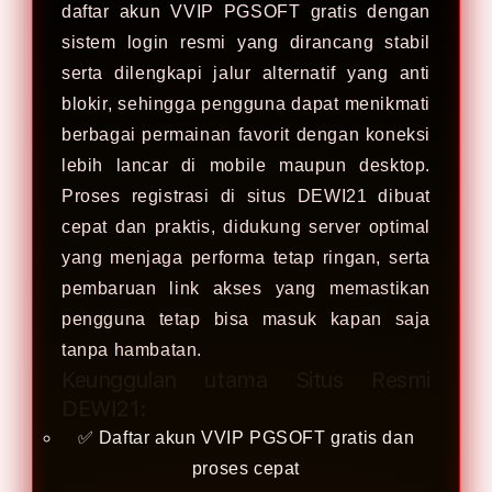
daftar akun VVIP PGSOFT gratis dengan
sistem login resmi yang dirancang stabil
serta dilengkapi jalur alternatif yang anti
blokir, sehingga pengguna dapat menikmati
berbagai permainan favorit dengan koneksi
lebih lancar di mobile maupun desktop.
Proses registrasi di situs DEWI21 dibuat
cepat dan praktis, didukung server optimal
yang menjaga performa tetap ringan, serta
pembaruan link akses yang memastikan
pengguna tetap bisa masuk kapan saja
tanpa hambatan.
Keunggulan utama Situs Resmi
DEWI21:
✅ Daftar akun VVIP PGSOFT gratis dan
proses cepat